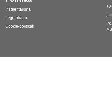
+3
Irisgarritasuna
jm
Lege-oharra
Pol
Cookie-politikak
Mu